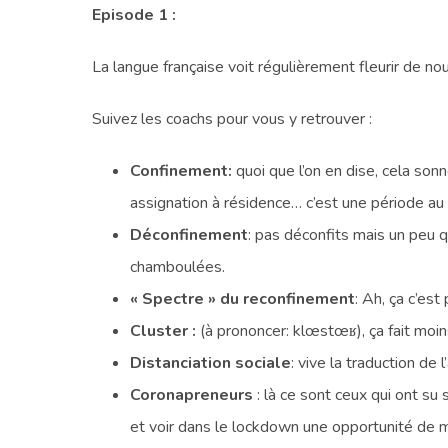
Episode 1 :
La langue française voit régulièrement fleurir de n
Suivez les coachs pour vous y retrouver :
Confinement:
quoi que l’on en dise, cela so
assignation à résidence… c’est une période au 
Déconfinement
: pas déconfits mais un peu
chamboulées.
« Spectre » du reconfinement
: Ah, ça c’est
Cluster :
(à prononcer: klœstœʁ), ça fait moi
Distanciation sociale
: vive la traduction de 
Coronapreneurs
: là ce sont ceux qui ont su 
et voir dans le lockdown une opportunité de m