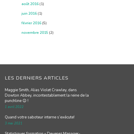
août 2016
(1)
juin 2016
(1)
février 2016
(5)
novembre 2015
(2)
LES DERNIERS ARTICLES
Maggie Smith, Alias Violet Crawley, dans
Dowton Abbey, incontestablement la reine de la
punchline 😉 !
1 avril 2022
Quand votre saboteur interne s’exécute!
3 mai 2021
Statistiques formation « Devenez Manager-