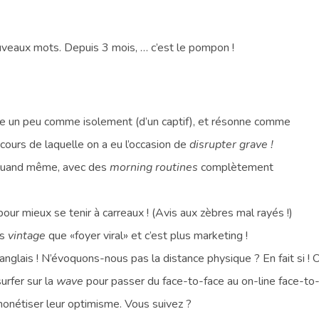
ouveaux mots. Depuis 3 mois, … c’est le pompon !
nne un peu comme isolement (d’un captif), et résonne comme
cours de laquelle on a eu l’occasion de
disrupter grave !
 quand même, avec des
morning routines
complètement
 pour mieux se tenir à carreaux ! (Avis aux zèbres mal rayés !)
ns
vintage
que «foyer viral» et c’est plus marketing !
l’anglais ! N’évoquons-nous pas la distance physique ? En fait si ! 
surfer sur la
wave
pour passer du face-to-face au on-line face-to
onétiser leur optimisme. Vous suivez ?