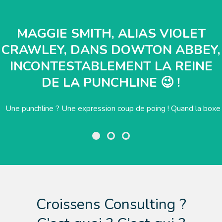
MAGGIE SMITH, ALIAS VIOLET
CRAWLEY, DANS DOWTON ABBEY,
INCONTESTABLEMENT LA REINE
DE LA PUNCHLINE 😉 !
Une punchline ? Une expression coup de poing ! Quand la boxe
et les mots s’emmêlent. La punchline n’est pas forcément
humiliante, voire vulgaire, pour son adversaire. Certes, elle
percute comme un uppercut ! A savoir que le message touche
l’interlocuteur ! La punchline peut être douce, incisive, poétique
voire mélancolique. Maggie Smith, dans la série Dowton Abbey,
Croissens Consulting ?
[…]