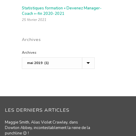
Statistiques formation « Devenez Manager-
Coach »-fin 2020-2021
25 février 2021
Archives
Archives
LES DERNIERS ARTICLES
Maggie Smith, Alias Violet Crawley, dans
Dowton Abbey, incontestablement la reine de la
punchline 😉 !