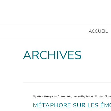
ACCUEIL
ARCHIVES
By
fdeloffrevye
In
Actualités
,
Les métaphores
Posted
3 ma
MÉTAPHORE SUR LES ÉM