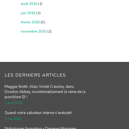
août 2016
(1)
juin 2016
(1)
février 2016
(5)
novembre 2015
(2)
LES DERNIERS ARTICLES
Maggie Smith, Alias Violet Crawley, dans
Dowton Abbey, incontestablement la reine de la
punchline 😉 !
1 avril 2022
Quand votre saboteur interne s’exécute!
3 mai 2021
Statistiques formation « Devenez Manager-